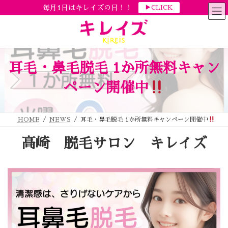
コ
ナ
毎月1日はキレイズの日！！
▶CLICK
ン
ビ
テ
ゲ
ン
ー
ツ
シ
へ
ョ
ス
ン
キ
に
ッ
移
耳毛・鼻毛脱毛 1か所無料キャン
プ
動
ペーン開催中
HOME
NEWS
耳毛・鼻毛脱毛 1か所無料キャンペーン開催中
高崎 脱毛サロン キレイズ