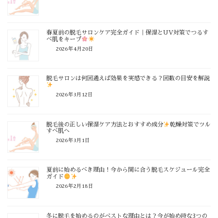
春夏前の脱毛サロンケア完全ガイド｜保湿とUV対策でつるす
べ肌をキープ
2026年4月20日
脱毛サロンは何回通えば効果を実感できる？回数の目安を解説
2026年3月12日
脱毛後の正しい保湿ケア方法とおすすめ成分
乾燥対策でツル
すべ肌へ
2026年3月1日
夏前に始めるべき理由！今から間に合う脱毛スケジュール完全
ガイド
2026年2月18日
冬に脱毛を始めるのがベストな理由とは？今が始め時な3つの