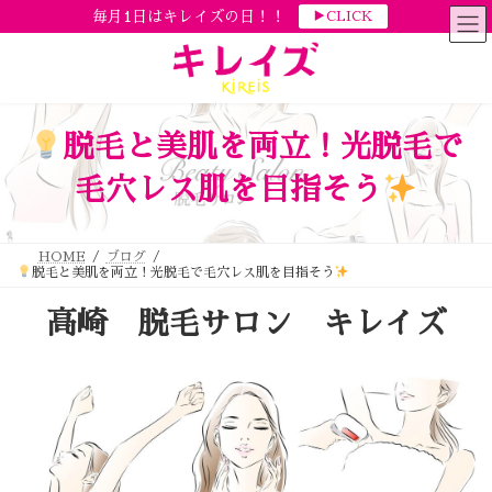
コ
ナ
毎月1日はキレイズの日！！
▶CLICK
ン
ビ
テ
ゲ
ン
ー
ツ
シ
へ
ョ
ス
ン
キ
に
ッ
移
脱毛と美肌を両立！光脱毛で
プ
動
毛穴レス肌を目指そう
HOME
ブログ
脱毛と美肌を両立！光脱毛で毛穴レス肌を目指そう
高崎 脱毛サロン キレイズ