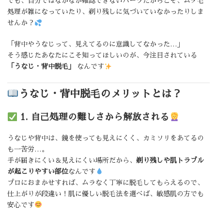
でも、自分ではなかなか確認できないパーツだからこそ、ムダ毛
処理が雑になっていたり、剃り残しに気づいていなかったりしま
せんか？
「背中やうなじって、見えてるのに意識してなかった…」
そう感じたあなたにこそ知ってほしいのが、今注目されている
「うなじ・背中脱毛」
なんです
うなじ・背中脱毛のメリットとは？
1. 自己処理の難しさから解放される
うなじや背中は、鏡を使っても見えにくく、カミソリをあてるの
も一苦労…。
手が届きにくい＆見えにくい場所だから、
剃り残しや肌トラブル
が起こりやすい部位
なんです
プロにおまかせすれば、ムラなく丁寧に脱毛してもらえるので、
仕上がりが段違い！肌に優しい脱毛法を選べば、敏感肌の方でも
安心です