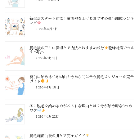
新生活スタート前に！清潔感を上げるおすすめ脱毛部位ランキ
ング
2026年4月6日
脱毛後の正しい保湿ケア方法とおすすめ成分
乾燥対策でツル
すべ肌へ
2026年3月1日
夏前に始めるべき理由！今から間に合う脱毛スケジュール完全
ガイド
2026年2月18日
冬に脱毛を始めるのがベストな理由とは？今が始め時な3つの
ワケ
2026年1月22日
脱毛施術前後の肌ケア完全ガイド