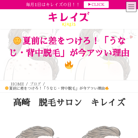
コ
ナ
毎月1日はキレイズの日！！
▶CLICK
ン
ビ
テ
ゲ
ン
ー
ツ
シ
へ
ョ
ス
ン
キ
に
ッ
移
夏前に差をつけろ！「うな
プ
動
じ・背中脱毛」が今アツい理由
HOME
ブログ
夏前に差をつけろ！「うなじ・背中脱毛」が今アツい理由
高崎 脱毛サロン キレイズ