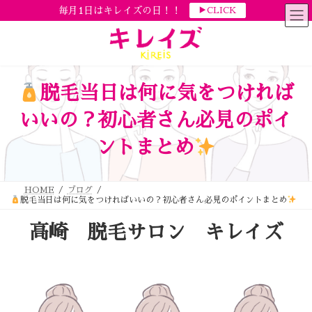
コ
ナ
毎月1日はキレイズの日！！
▶CLICK
ン
ビ
テ
ゲ
ン
ー
ツ
シ
へ
ョ
ス
ン
キ
に
ッ
移
脱毛当日は何に気をつければ
プ
動
いいの？初心者さん必見のポイ
ントまとめ
HOME
ブログ
脱毛当日は何に気をつければいいの？初心者さん必見のポイントまとめ
高崎 脱毛サロン キレイズ