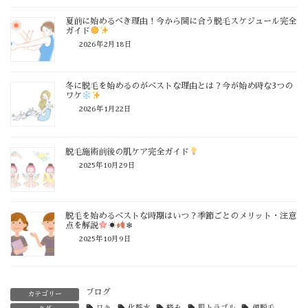
夏前に始めるべき理由！今から間に合う脱毛スケジュール完全
ガイド
2026年2月18日
冬に脱毛を始めるのがベストな理由とは？今が始め時な3つの
ワケ
2026年1月22日
脱毛施術前後の肌ケア完全ガイド
2025年10月29日
脱毛を始めるベストな時期はいつ？季節ごとのメリット・注意
点を解説
☀
❄
2025年10月9日
ブログ
カテゴリー
ワキ
化粧水
痛み
肌トラブル
顔脱毛