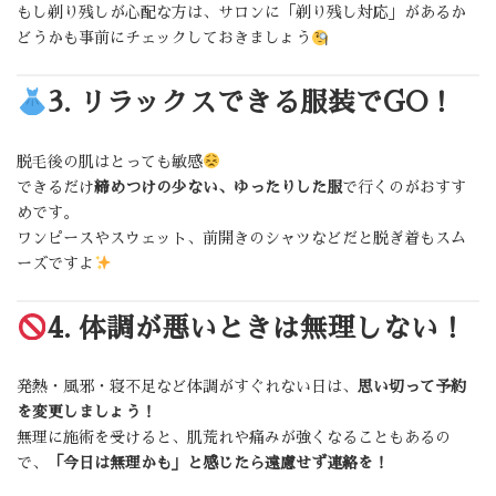
もし剃り残しが心配な方は、サロンに「剃り残し対応」があるか
どうかも事前にチェックしておきましょう
3. リラックスできる服装でGO！
脱毛後の肌はとっても敏感
できるだけ
締めつけの少ない、ゆったりした服
で行くのがおすす
めです。
ワンピースやスウェット、前開きのシャツなどだと脱ぎ着もスム
ーズですよ
4. 体調が悪いときは無理しない！
発熱・風邪・寝不足など体調がすぐれない日は、
思い切って予約
を変更しましょう！
無理に施術を受けると、肌荒れや痛みが強くなることもあるの
で、
「今日は無理かも」と感じたら遠慮せず連絡を！